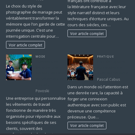
français ont contribué à
Le choix du style de
la littérature française avec leur
photographie de mariage peut
style narratif distinct et leurs
véritablement transformer la
techniques d’écriture uniques. Au
mémoire que l’on garde de cette
cours des siècles, ces…
journée unique. C’est une
Voir article complet
interrogation centrale pour…
Voir article complet
MODE
PRATIQUE
Comment se
L’art de captiver
déroule une
son audience
personnalisation
avec authenticité
de vêtement de
Pascal Cabus
travail ?
Dans un monde où l’attention est
Povoski
une denrée rare, la capacité à
Une entreprise qui personnalise
forger une connexion
les vêtements de travail
authentique avec son public est
fonctionne de manière très
devenue une compétence
organisée pour répondre aux
précieuse. Que…
besoins spécifiques de ses
Voir article complet
clients, souvent des
professionnels cherchant…