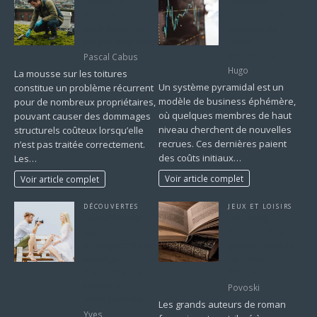
Toiture et
Comment
mousse : astuces
fonctionne le
pour éviter les
système de
pièges fréquents
vente
pyramidale ?
Pascal Cabus
Hugo
La mousse sur les toitures
Un système pyramidal est un
constitue un problème récurrent
modèle de business éphémère,
pour de nombreux propriétaires,
où quelques membres de haut
pouvant causer des dommages
niveau cherchent de nouvelles
structurels coûteux lorsqu’elle
recrues. Ces dernières paient
n’est pas traitée correctement.
des coûts initiaux…
Les…
Voir article complet
Voir article complet
DÉCOUVERTES
JEUX ET LOISIRS
Les différents
Les styles
types de
narratifs des
photographie de
grands auteurs
mariage à
de roman
explorer pour
français
immortaliser
Povoski
votre journée
Les grands auteurs de roman
Yves