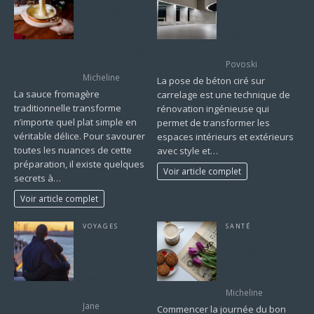
fromagère
réaliser une
traditionnelle :
pose de béton
astuces et
ciré sur carrelage
étapes clés pour
?
réussir
Povoski
Micheline
La pose de béton ciré sur
La sauce fromagère
carrelage est une technique de
traditionnelle transforme
rénovation ingénieuse qui
n’importe quel plat simple en
permet de transformer les
véritable délice. Pour savourer
espaces intérieurs et extérieurs
toutes les nuances de cette
avec style et…
préparation, il existe quelques
Voir article complet
secrets à…
Voir article complet
VOYAGES
SANTÉ
Découvrir la
10 rituels
Russie au cours
essentiels pour
d’une lune de
un bonjour
miel haute
matinal réussi
ressentie
Micheline
Jane
Commencer la journée du bon