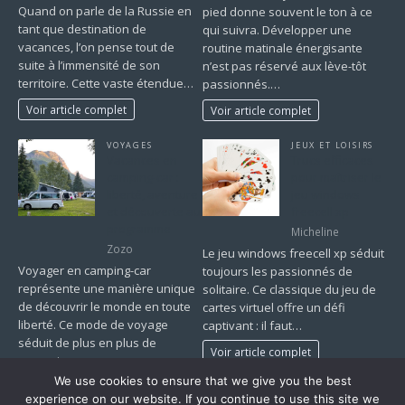
Quand on parle de la Russie en
pied donne souvent le ton à ce
tant que destination de
qui suivra. Développer une
vacances, l’on pense tout de
routine matinale énergisante
suite à l’immensité de son
n’est pas réservé aux lève-tôt
territoire. Cette vaste étendue…
passionnés.…
Voir article complet
Voir article complet
VOYAGES
JEUX ET LOISIRS
Vacances en
Trucs efficaces
camping-car :
pour maîtriser le
liberté, aventure
jeu windows
et découverte au
freecell xp
programme
Micheline
Zozo
Le jeu windows freecell xp séduit
Voyager en camping-car
toujours les passionnés de
représente une manière unique
solitaire. Ce classique du jeu de
de découvrir le monde en toute
cartes virtuel offre un défi
liberté. Ce mode de voyage
captivant : il faut…
séduit de plus en plus de
Voir article complet
vacanciers…
We use cookies to ensure that we give you the best
Voir article complet
experience on our website. If you continue to use this site we