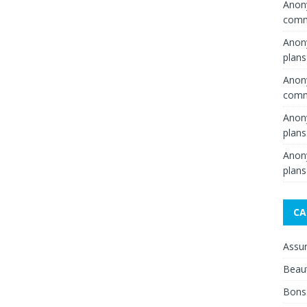
Ano
comme
Ano
plans
Ano
comme
Ano
plans
Ano
plans
CA
Assu
Beau
Bons