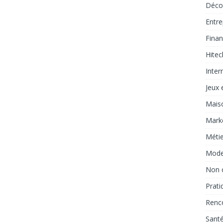
Déco
Entre
Fina
Hitec
Inter
Jeux e
Mais
Marke
Métie
Mod
Non 
Prati
Renc
Sant