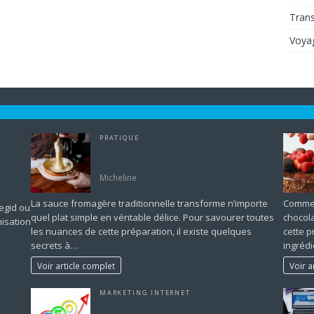
Tran
Voya
PRATIQUE
e peut-
Recette de sauce fromagère traditionnelle
: astuces et étapes clés pour réussir
Micheline
La sauce fromagère traditionnelle transforme n’importe
Comment
Cegid ou
quel plat simple en véritable délice. Pour savourer toutes
chocol
nisation
les nuances de cette préparation, il existe quelques
cette p
secrets à…
ingréd
Voir article complet
Voir a
MARKETING INTERNET
mobilité
Comment se classer parmi les meilleurs