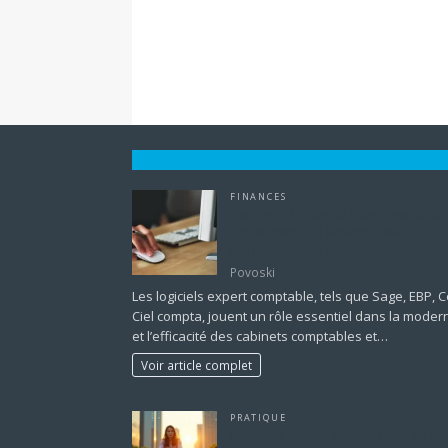
FINANCES
Comment le logiciel expert comptabl
il s’adapter aux besoins des
professionnels ?
Povoski
Les logiciels expert comptable, tels que Sage, EBP, 
Ciel compta, jouent un rôle essentiel dans la moder
et l’efficacité des cabinets comptables et…
Voir article complet
PRATIQUE
Pourquoi le vélo est-il l’avenir de la 