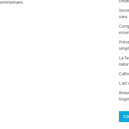
créat
commentaire.
Secre
sans 
Compr
essen
Prése
simpl
La fa
natur
Culti
L’art
Beaut
l’espr
CO