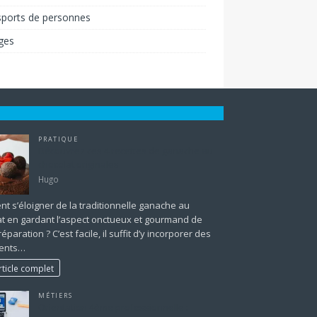
sports de personnes
ges
PRATIQUE
Découvrez ces 4 recettes de ganache au
chocolat originales
Hugo
 s’éloigner de la traditionnelle ganache au
at en gardant l’aspect onctueux et gourmand de
réparation ? C’est facile, il suffit d’y incorporer des
ients…
rticle complet
MÉTIERS
Orientation 4ème professionnelle :