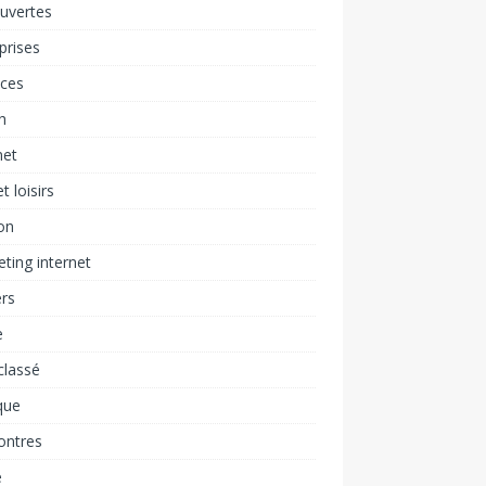
uvertes
prises
nces
h
net
t loisirs
on
ting internet
rs
e
classé
que
ontres
é