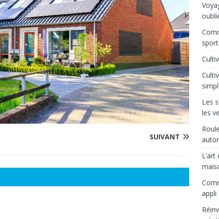
Voyag
oubli
Comm
sport
Culti
Culti
simpl
Les s
les v
Roule
SUIVANT
auto
L’art
mais
Comme
appli
Réinv