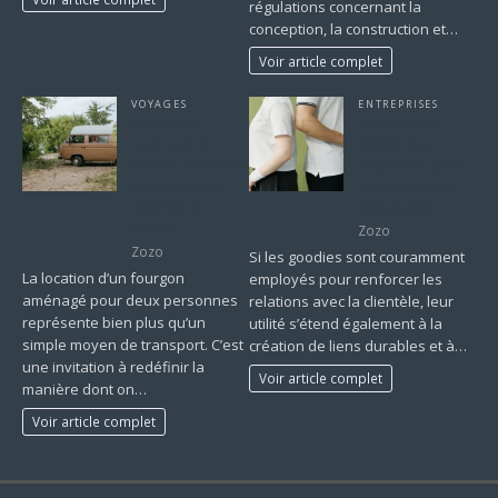
régulations concernant la
conception, la construction et…
Voir article complet
VOYAGES
ENTREPRISES
Le fourgon
Renforcer la
aménagé 2
fidélité des
places : l’alliance
employés grâce
parfaite entre
à des cadeaux
mobilité et
corporatifs.
intimité
Zozo
Zozo
Si les goodies sont couramment
La location d’un fourgon
employés pour renforcer les
aménagé pour deux personnes
relations avec la clientèle, leur
représente bien plus qu’un
utilité s’étend également à la
simple moyen de transport. C’est
création de liens durables et à…
une invitation à redéfinir la
Voir article complet
manière dont on…
Voir article complet