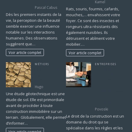
familiale ?
Kamel
Pascal Cabus
Rats, souris, fourmis, cafards,
Dès les premiers instants de la
mouches,… envahissent votre
vie, la perception de la beauté
foyer. Ce sont des insectes et
semble exercer une influence
rongeurs ultra résistants dits
notable sur les interactions
également nuisibles. Ils
humaines. Des observations
détruisent et abîment votre
suggèrent que…
mobilier.…
Voir article complet
Voir article complet
MÉTIERS
ENTREPRISES
Les différents
Avocat spécialisé
types d’études
droit de la
géotechniques
construction :
quels sont les
Hugo
différents types
Une étude géotechnique est une
de contrats
étude de sol. Elle est primordiale
existants ?
avant de procéder à toute
Povoski
construction immobilière sur un
Le droit de la construction est un
terrain. Globalement, elle permet
domaine du droit qui se
d’informer…
spécialise dans les règles et les
Voir article complet