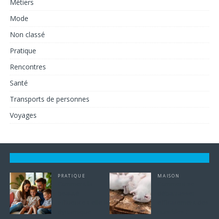
Métiers
Mode
Non classé
Pratique
Rencontres
Santé
Transports de personnes
Voyages
PRATIQUE
MAISON
Comment la
Comment se
beauté
débarrasser
influence-t-elle la
efficacement des
dynamique
nuisibles ?