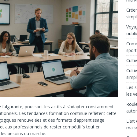
Créer
simpl
Voyag
oubli
Comm
sport
Culti
Culti
simpl
Les s
les v
Roule
 fulgurante, poussant les actifs à s’adapter constamment
auto
ionnels. Les tendances formation continue reflètent cette
ogiques renouvelées et des formats d’apprentissage
L’art
met aux professionnels de rester compétitifs tout en
mais
les besoins du marché.