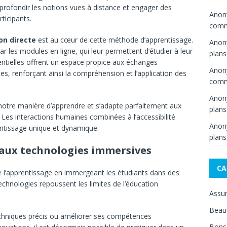
pprofondir les notions vues à distance et engager des
Ano
ticipants.
comme
on directe
est au cœur de cette méthode d’apprentissage.
Ano
ar les modules en ligne, qui leur permettent d’étudier à leur
plans
sentielles offrent un espace propice aux échanges
Ano
es, renforçant ainsi la compréhension et l’application des
comme
Ano
 notre manière d’apprendre et s’adapte parfaitement aux
plans
Les interactions humaines combinées à l’accessibilité
Ano
ntissage unique et dynamique.
plans
aux technologies immersives
CA
ne l’apprentissage en immergeant les étudiants dans des
echnologies repoussent les limites de l’éducation
Assu
Beau
echniques précis ou améliorer ses compétences
Bons