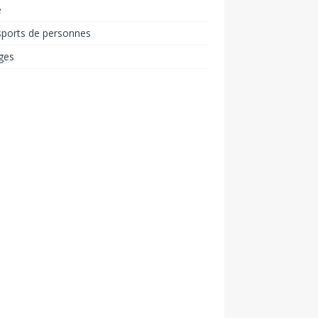
é
sports de personnes
ges