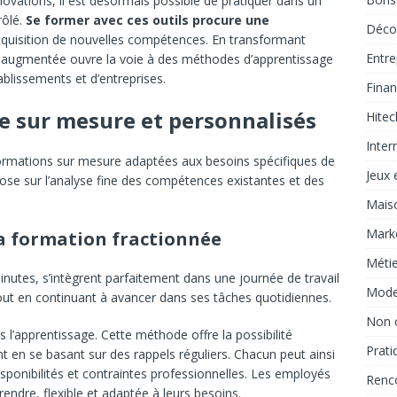
novations, il est désormais possible de pratiquer dans un
rôlé.
Se former avec ces outils procure une
Déco
’acquisition de nouvelles compétences. En transformant
Entre
 et augmentée ouvre la voie à des méthodes d’apprentissage
ablissements et d’entreprises.
Fina
e sur mesure et personnalisés
Hitec
Inter
ormations sur mesure adaptées aux besoins spécifiques de
Jeux e
pose sur l’analyse fine des compétences existantes et des
Mais
Marke
la formation fractionnée
Métie
nutes, s’intègrent parfaitement dans une journée de travail
Mod
tout en continuant à avancer dans ses tâches quotidiennes.
Non 
s l’apprentissage. Cette méthode offre la possibilité
Prati
t en se basant sur des rappels réguliers. Chacun peut ainsi
sponibilités et contraintes professionnelles. Les employés
Renc
endre, flexible et adaptée à leurs besoins.