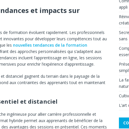
Comme
appli
endances et impacts sur
Réinv
créat
Secre
des de formation évoluent rapidement. Les professionnels
sans 
 et innovantes pour développer leurs compétences tout au
 que les
nouvelles tendances de la formation
Compr
frant des approches personnalisées qui s’adaptent aux
essen
ndances incluent l’apprentissage en ligne, les sessions
Prése
mmersives pour enrichir l’expérience d’apprentissage.
simpl
 et distanciel gagnent du terrain dans le paysage de la
La fa
 répond aux contraintes des apprenants tout en maintenant
natur
Culti
entiel et distanciel
L’art
he ingénieuse pour allier carrière professionnelle et
rmat hybride permet aux apprenants de bénéficier de la
CO
tant des avantages des sessions en présentiel. Ces moments