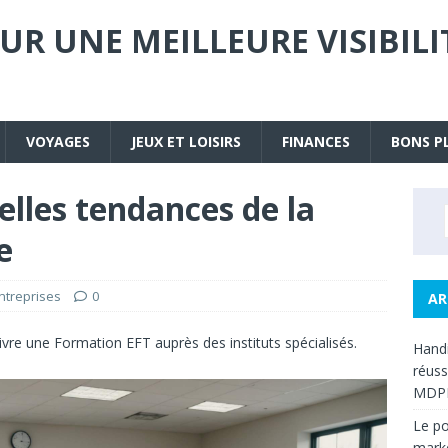
UR UNE MEILLEURE VISIBIL
VOYAGES
JEUX ET LOISIRS
FINANCES
BONS P
elles tendances de la
e
ntreprises
0
AR
ivre une
Formation EFT
auprès des instituts spécialisés.
Handi
réuss
MDP
Le po
mark