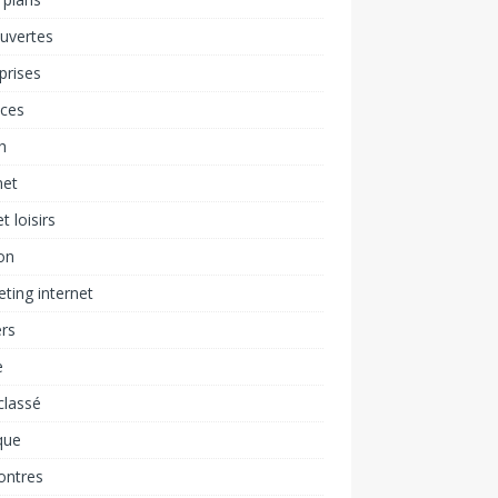
uvertes
prises
nces
h
net
t loisirs
on
ting internet
rs
e
classé
que
ontres