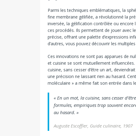
Parmi les techniques emblématiques, la sphér
fine membrane gélifiée, a révolutionné la pr
inversée, la gélification contrôlée ou encore 
ces procédés. Ils permettent de jouer avec l
précise, offrant une palette d’expressions inf
d’autres, vous pouvez découvrir les multiples
Ces innovations ne sont pas apparues de nulle
et cuisine se sont mutuellement influencées. 
cuisine, sans cesser d’être un art, deviendra
une précision ne laissant rien au hasard. Cent 
moléculaire » a même fait son entrée dans le 
« En un mot, la cuisine, sans cesser d’êtr
formules, empiriques trop souvent encore
au hasard. »
Auguste Escoffier, Guide culinaire, 1907