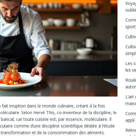
Voyag
oubli
Comm
sport
Culti
Culti
simpl
Les s
les v
Roule
auto
L’art
mais
ait irruption dans le monde culinaire, créant à la fois
oléculaire. Selon Hervé This, co-inventeur de la discipline, le
Comme
ancal, car toute cuisine est, par essence, moléculaire. Il
appli
ulaire comme d’une discipline scientifique dédiée à l’étude
Réinv
 transformation et de la consommation des aliments.