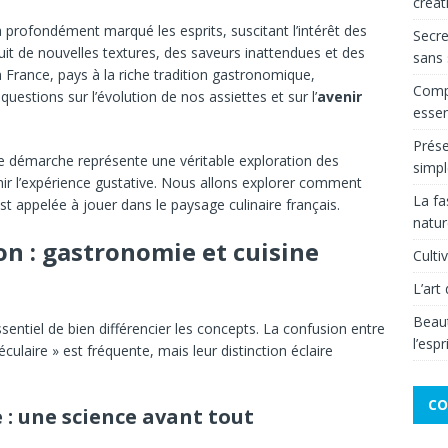
créat
 a profondément marqué les esprits, suscitant l’intérêt des
Secre
uit de nouvelles textures, des saveurs inattendues et des
sans 
 France, pays à la riche tradition gastronomique,
Compr
questions sur l’évolution de nos assiettes et sur l’
avenir
essen
Prése
e démarche représente une véritable exploration des
simpl
ichir l’expérience gustative. Nous allons explorer comment
La fa
 est appelée à jouer dans le paysage culinaire français.
natur
on : gastronomie et cuisine
Culti
L’art
Beaut
essentiel de bien différencier les concepts. La confusion entre
l’espr
ulaire » est fréquente, mais leur distinction éclaire
CO
: une science avant tout