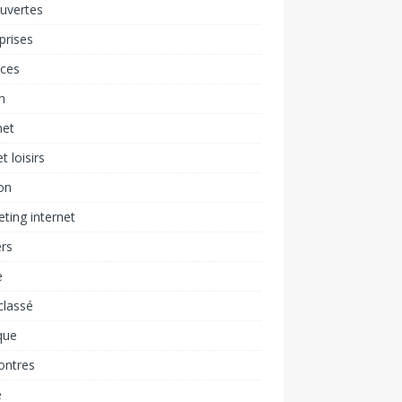
uvertes
prises
nces
h
net
t loisirs
on
ting internet
rs
e
classé
que
ontres
é