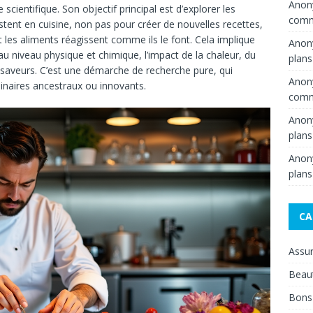
Ano
scientifique. Son objectif principal est d’explorer les
comme
nt en cuisine, non pas pour créer de nouvelles recettes,
s aliments réagissent comme ils le font. Cela implique
Ano
 au niveau physique et chimique, l’impact de la chaleur, du
plans
s saveurs. C’est une démarche de recherche pure, qui
Ano
ulinaires ancestraux ou innovants.
comme
Ano
plans
Ano
plans
CA
Assu
Beau
Bons