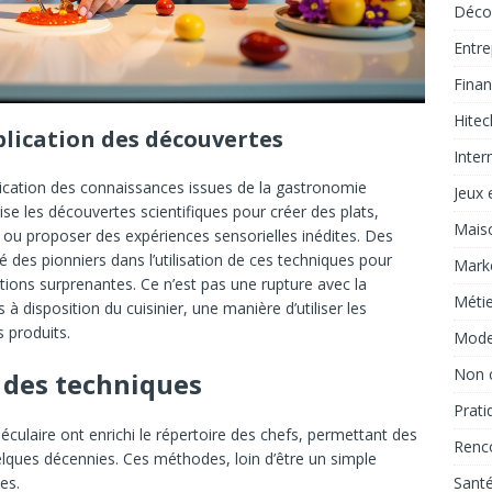
Déco
Entre
Fina
Hitec
pplication des découvertes
Inter
pplication des connaissances issues de la gastronomie
Jeux e
ilise les découvertes scientifiques pour créer des plats,
Mais
s ou proposer des expériences sensorielles inédites. Des
des pionniers dans l’utilisation de ces techniques pour
Marke
tions surprenantes. Ce n’est pas une rupture avec la
Métie
 à disposition du cuisinier, une manière d’utiliser les
 produits.
Mod
Non 
n des techniques
Prati
culaire ont enrichi le répertoire des chefs, permettant des
Renc
uelques décennies. Ces méthodes, loin d’être un simple
Sant
es.