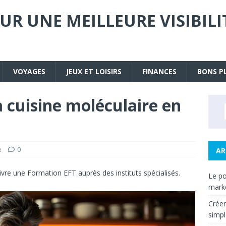
UR UNE MEILLEURE VISIBIL
VOYAGES
JEUX ET LOISIRS
FINANCES
BONS P
a cuisine moléculaire en
e
0
AR
ivre une
Formation EFT
auprès des instituts spécialisés.
Le po
mark
Créer
simpl