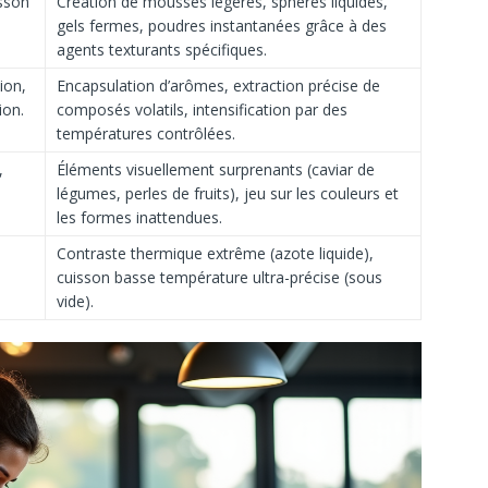
sson
Création de mousses légères, sphères liquides,
gels fermes, poudres instantanées grâce à des
agents texturants spécifiques.
ion,
Encapsulation d’arômes, extraction précise de
ion.
composés volatils, intensification par des
températures contrôlées.
,
Éléments visuellement surprenants (caviar de
légumes, perles de fruits), jeu sur les couleurs et
les formes inattendues.
Contraste thermique extrême (azote liquide),
cuisson basse température ultra-précise (sous
vide).