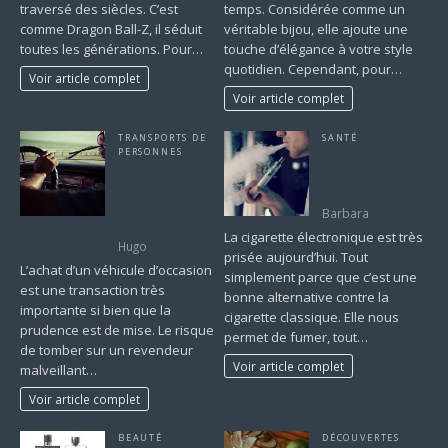
traversé des siècles. C’est
temps. Considérée comme un
comme Dragon Ball-Z, il séduit
véritable bijou, elle ajoute une
toutes les générations. Pour…
touche d’élégance à votre style
quotidien. Cependant, pour…
Voir article complet
Voir article complet
TRANSPORTS DE
SANTÉ
PERSONNES
Pourquoi miser
Vigilance lors de
sur la cigarette
l’achat d’un
électronique?
véhicule
Barbara
d’occasion
La cigarette électronique est très
Hugo
prisée aujourd’hui. Tout
L’achat d’un véhicule d’occasion
simplement parce que c’est une
est une transaction très
bonne alternative contre la
importante si bien que la
cigarette classique. Elle nous
prudence est de mise. Le risque
permet de fumer, tout…
de tomber sur un revendeur
Voir article complet
malveillant…
Voir article complet
BEAUTÉ
DÉCOUVERTES