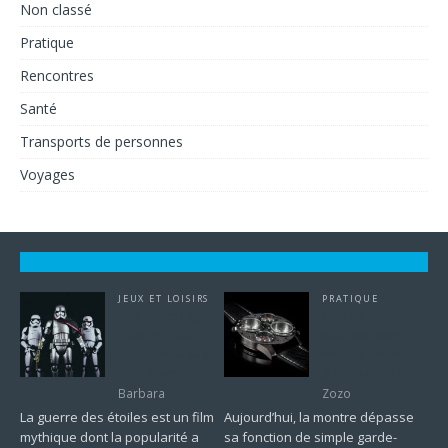
Non classé
Pratique
Rencontres
Santé
Transports de personnes
Voyages
JEUX ET LOISIRS
PRATIQUE
Star Wars Legion
L’art de prendre
: plongez au
soin de votre
cœur de la saga
montre Orient :
Star Wars
guide complet
Barbara
Zozo
La guerre des étoiles est un film
Aujourd’hui, la montre dépasse
mythique dont la popularité a
sa fonction de simple garde-