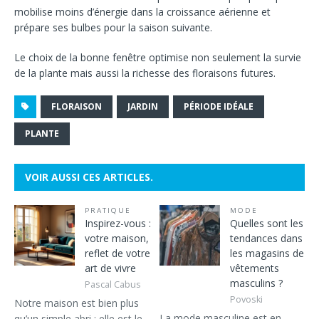
mobilise moins d’énergie dans la croissance aérienne et
prépare ses bulbes pour la saison suivante.
Le choix de la bonne fenêtre optimise non seulement la survie
de la plante mais aussi la richesse des floraisons futures.
FLORAISON
JARDIN
PÉRIODE IDÉALE
PLANTE
VOIR AUSSI CES ARTICLES.
PRATIQUE
MODE
Inspirez-vous :
Quelles sont les
votre maison,
tendances dans
reflet de votre
les magasins de
art de vivre
vêtements
masculins ?
Pascal Cabus
Povoski
Notre maison est bien plus
La mode masculine est en
qu’un simple abri ; elle est le