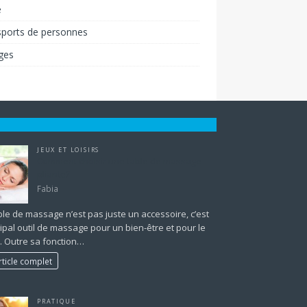
é
sports de personnes
ges
JEUX ET LOISIRS
Comment choisir une table de massage
pliante?
Fabia
le de massage n’est pas juste un accessoire, c’est
cipal outil de massage pour un bien-être et pour le
. Outre sa fonction…
rticle complet
PRATIQUE