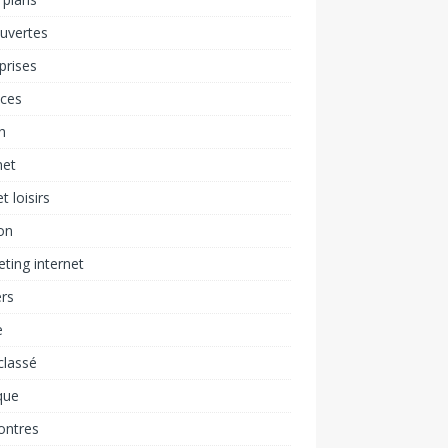
uvertes
prises
nces
h
net
t loisirs
on
ting internet
rs
e
classé
que
ontres