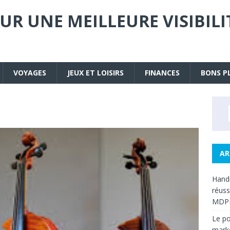
UR UNE MEILLEURE VISIBIL
VOYAGES
JEUX ET LOISIRS
FINANCES
BONS P
AR
Handi
réuss
MDP
Le po
mark