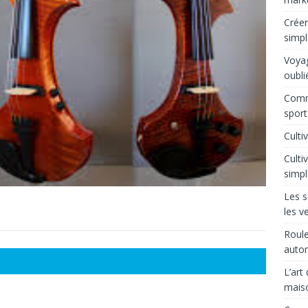
Créer
simpl
Voyag
oubli
Comm
sport
Culti
Culti
simpl
Les s
les v
Roule
auto
L’art
mais