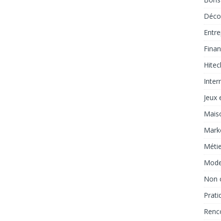
Déco
Entre
Fina
Hitec
Inter
Jeux e
Mais
Marke
Métie
Mod
Non 
Prati
Renc