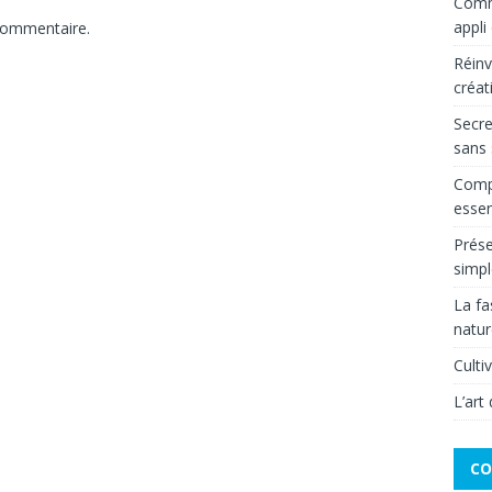
Comme
appli
commentaire.
Réinv
créat
Secre
sans 
Compr
essen
Prése
simpl
La fa
natur
Culti
L’art
CO