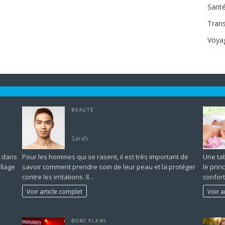
Sant
Tran
Voya
BEAUTÉ
L’après-rasage, un indispensable de la
routine beauté pour homme
Sarah
t dans
Pour les hommes qui se rasent, il est très important de
Une tab
llage
savoir comment prendre soin de leur peau et la protéger
le prin
contre les irritations. Il…
confort
Voir article complet
Voir a
BONS PLANS