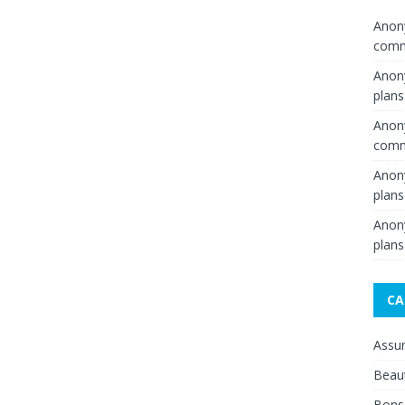
Ano
comme
Ano
plans
Ano
comme
Ano
plans
Ano
plans
CA
Assu
Beau
Bons