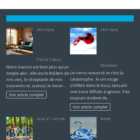
PRATIQUE
PRATIQUE
Inspirez-vous :
Astuces efficaces
votre maison,
pour éliminer
reflet de votre
une tache de vin
art de vivre
rouge sur
chemise blanche
Pascal Cabus
Micheline
Notre maison est bien plus qu’un
Un verre renversé et c’est la
simple abri ; elle est le théâtre de
catastrophe : le vin rouge
nos vies, le réceptacle de nos
s’infiltre dans le tissu, laissant
souvenirs et, surtout, le miroir…
une trace difficile à ignorer. Pas
Voir article complet
toujours évident de…
Voir article complet
JEUX ET LOISIRS
MODE
Quelles colonies
L’éblouissante
de vacances
histoire des
feront rêver vos
bijoux Swarovski