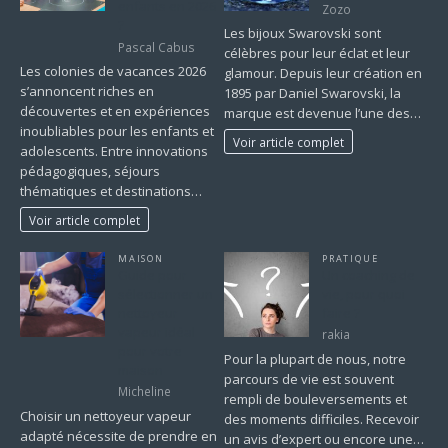
enfants en 2026
Zozo
?
Les bijoux Swarovski sont
Pascal Cabus
célèbres pour leur éclat et leur
Les colonies de vacances 2026
glamour. Depuis leur création en
s’annoncent riches en
1895 par Daniel Swarovski, la
découvertes et en expériences
marque est devenue l’une des…
inoubliables pour les enfants et
Voir article complet
adolescents. Entre innovations
pédagogiques, séjours
thématiques et destinations…
Voir article complet
MAISON
PRATIQUE
Guide pour
Un coaching de
sélectionner un
vie, pour quoi
nettoyeur
faire ?
vapeur idéal
rakia
pour votre
Pour la plupart de nous, notre
maison
parcours de vie est souvent
Micheline
rempli de bouleversements et
Choisir un nettoyeur vapeur
des moments difficiles. Recevoir
adapté nécessite de prendre en
un avis d’expert ou encore une…