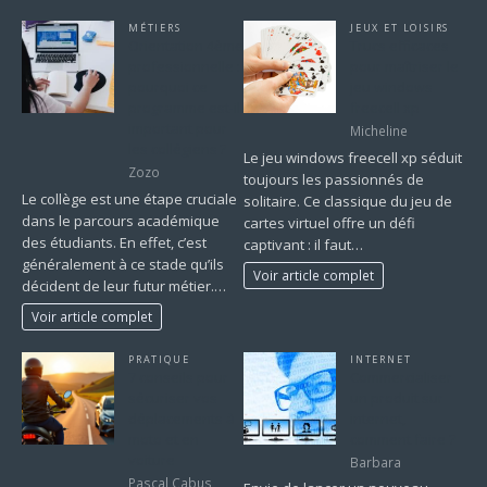
MÉTIERS
JEUX ET LOISIRS
Orientation 4ème
Trucs efficaces
professionnelle :
pour maîtriser le
pourquoi ce
jeu windows
programme est-il
freecell xp
important pour
Micheline
les collégiens ?
Le jeu windows freecell xp séduit
Zozo
toujours les passionnés de
Le collège est une étape cruciale
solitaire. Ce classique du jeu de
dans le parcours académique
cartes virtuel offre un défi
des étudiants. En effet, c’est
captivant : il faut…
généralement à ce stade qu’ils
Voir article complet
décident de leur futur métier.…
Voir article complet
PRATIQUE
INTERNET
7 conseils pour
Commercialiser
sécuriser vos
un produit sur
déplacements à
internet,
moto et en
comment faire ?
voiture
Barbara
Pascal Cabus