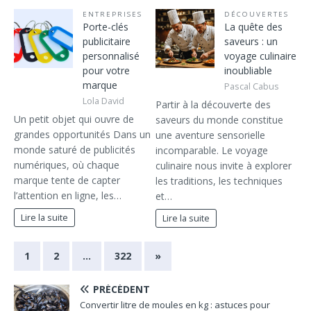
ENTREPRISES
DÉCOUVERTES
Porte-clés
La quête des
publicitaire
saveurs : un
personnalisé
voyage culinaire
pour votre
inoubliable
marque
Pascal Cabus
Lola David
Partir à la découverte des
Un petit objet qui ouvre de
saveurs du monde constitue
grandes opportunités Dans un
une aventure sensorielle
monde saturé de publicités
incomparable. Le voyage
numériques, où chaque
culinaire nous invite à explorer
marque tente de capter
les traditions, les techniques
l’attention en ligne, les…
et…
Lire la suite
Lire la suite
1
2
…
322
»
PRÉCÉDENT
Convertir litre de moules en kg : astuces pour