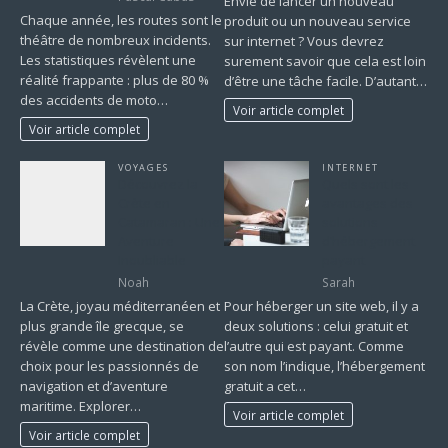
Envie de lancer un nouveau
Chaque année, les routes sont le
produit ou un nouveau service
théâtre de nombreux incidents.
sur internet ? Vous devrez
Les statistiques révèlent une
surement savoir que cela est loin
réalité frappante : plus de 80 %
d’être une tâche facile. D’autant…
des accidents de moto…
Voir article complet
Voir article complet
VOYAGES
INTERNET
Découvrez la
Quels sont les
Crète en
avantages des
Catamaran : Une
solutions
Aventure
d’hébergement
Inoubliable
payant
Noah
Sarah
La Crète, joyau méditerranéen et
Pour héberger un site web, il y a
plus grande île grecque, se
deux solutions : celui gratuit et
révèle comme une destination de
l’autre qui est payant. Comme
choix pour les passionnés de
son nom l’indique, l’hébergement
navigation et d’aventure
gratuit a cet…
maritime. Explorer…
Voir article complet
Voir article complet