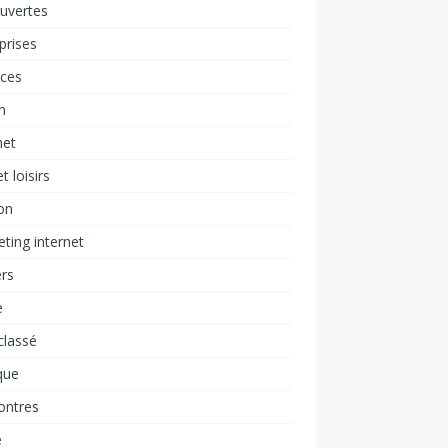
uvertes
prises
nces
h
net
t loisirs
on
ting internet
rs
e
classé
que
ontres
é