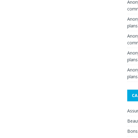
Ano
comme
Ano
plans
Ano
comme
Ano
plans
Ano
plans
CA
Assu
Beau
Bons