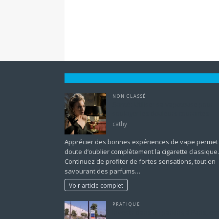
NON CLASSÉ
Santé : Utiliser sa vapoteuse pour
soulager les douleurs courantes
cathy
Apprécier des bonnes expériences de vape permet
doute d’oublier complètement la cigarette classique.
Continuez de profiter de fortes sensations, tout en
savourant des parfums…
Voir article complet
PRATIQUE
Investir dans un parking à Paris, est