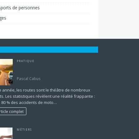
sports de personnes
ges
PRATIQUE
7 conseils pour sécuriser vos
déplacements à moto et en voiture
Pascal Cabus
 année, les routes sont le théâtre de nombreux
ts. Les statistiques révèlent une réalité frappante :
e 80 % des accidents de moto…
rticle complet
MÉTIERS
Pourquoi voir un site dédié pour les CV ?