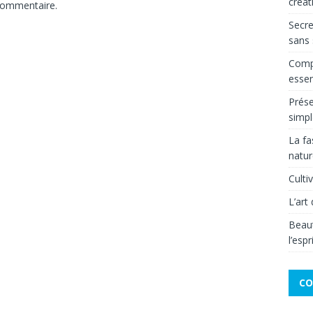
créat
commentaire.
Secre
sans 
Compr
essen
Prése
simpl
La fa
natur
Culti
L’art
Beaut
l’espr
CO