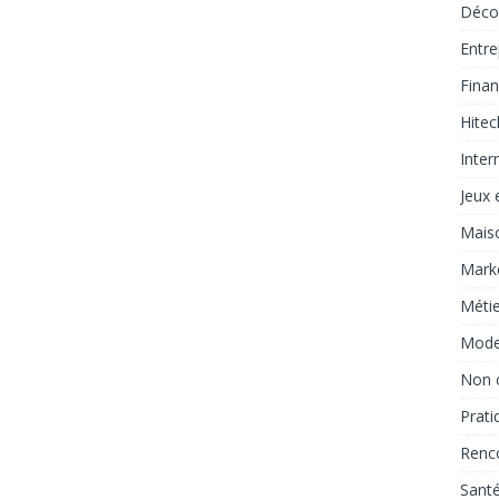
Déco
Entre
Fina
Hitec
Inter
Jeux e
Mais
Marke
Métie
Mod
Non 
Prati
Renc
Sant