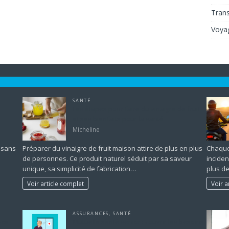
Tran
Voya
SANTÉ
Les étapes pour faire du vinaigre de fruit
et ses bienfaits pour la santé
Micheline
 sans
Préparer du vinaigre de fruit maison attire de plus en plus
Chaque
de personnes. Ce produit naturel séduit par sa saveur
inciden
unique, sa simplicité de fabrication…
plus d
Voir article complet
Voir a
ASSURANCES
,
SANTÉ
-ce
Mutuelle santé senior : couvrir les besoins