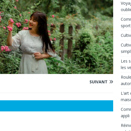
Voyag
oubli
Comm
sport
Culti
Culti
simpl
Les s
les v
Roule
SUIVANT
auto
L’art
mais
Comme
appli
Réinv