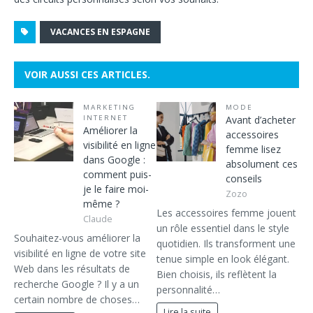
VACANCES EN ESPAGNE
VOIR AUSSI CES ARTICLES.
MARKETING
MODE
INTERNET
Avant d’acheter
Améliorer la
accessoires
visibilité en ligne
femme lisez
dans Google :
absolument ces
comment puis-
conseils
je le faire moi-
Zozo
même ?
Les accessoires femme jouent
Claude
un rôle essentiel dans le style
Souhaitez-vous améliorer la
quotidien. Ils transforment une
visibilité en ligne de votre site
tenue simple en look élégant.
Web dans les résultats de
Bien choisis, ils reflètent la
recherche Google ? Il y a un
personnalité…
certain nombre de choses…
Lire la suite