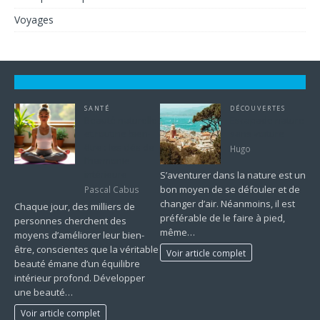
Voyages
SANTÉ
DÉCOUVERTES
Beauté naturelle
Escapade nature
et routine bien-
sans voiture
être : les clés de
Hugo
l’harmonie
intérieure
S’aventurer dans la nature est un
bon moyen de se défouler et de
Pascal Cabus
changer d’air. Néanmoins, il est
Chaque jour, des milliers de
préférable de le faire à pied,
personnes cherchent des
même…
moyens d’améliorer leur bien-
être, conscientes que la véritable
Voir article complet
beauté émane d’un équilibre
intérieur profond. Développer
une beauté…
Voir article complet