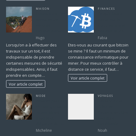
MAISON
FINANCES
Travaux toit : les
Ce qu’il faut à
mesures de
savoir sur le
sécurité
cloud mining et
indispensables
ses domaines
Hugo
Fabia
Lorsqu’on a à effectuer des
Etes-vous au courant que bitcoin
travaux sur un toit, il est
se mine ? Il faut un minimum de
indispensable de prendre
connaissance informatique pour
certaines mesures de sécurité
miner. Pour mieux contrôler à
indispensables. Ainsi, il faut
distance ce service, il faut…
prendre en compte…
Voir article complet
Voir article complet
MODE
VOYAGES
Astuces pour un
Découvrez la
shooting boudoir
Crète en
réussi alliant
Catamaran : Une
lingerie et
Aventure
élégance du nu
Inoubliable
Micheline
Noah