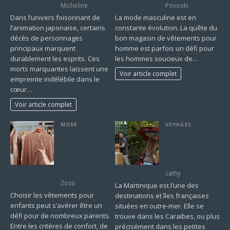
Micheline
Povoski
Dans l’univers foisonnant de
La mode masculine est en
l’animation japonaise, certains
constante évolution. La quête du
décès de personnages
bon magasin de vêtements pour
principaux marquent
homme est parfois un défi pour
durablement les esprits. Ces
les hommes soucieux de…
morts marquantes laissent une
Voir article complet
empreinte indélébile dans le
cœur…
Voir article complet
MODE
VOYAGES
Vêtements pour
Pourquoi faire
enfants :
une location de
Comment choisir
voiture en
les meilleurs
Martinique ?
looks
cathy
Zozo
La Martinique est l’une des
Choisir les vêtements pour
destinations et îles françaises
enfants peut s’avérer être un
situées en outre-mer. Elle se
défi pour de nombreux parents.
trouve dans les Caraïbes, ou plus
Entre les critères de confort, de
précisément dans les petites