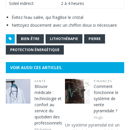
Soleil indirect
2 à 4 heures
Évitez l’eau salée, qui fragilise le cristal
Nettoyez doucement avec un chiffon doux si nécessaire
BIEN-ÊTRE
LITHOTHÉRAPIE
PIERRE
PROTECTION ÉNERGÉTIQUE
VOIR AUSSI CES ARTICLES.
SANTÉ
FINANCES
Blouse
Comment
médicale :
fonctionne le
technologie et
système de
confort au
vente
service du
pyramidale ?
quotidien des
Hugo
professionnels
Un système pyramidal est un
Micheline