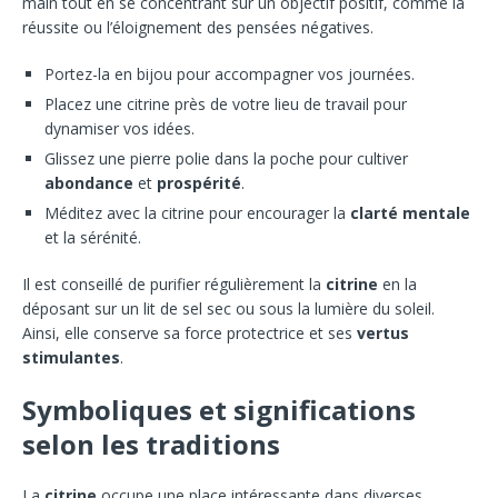
main tout en se concentrant sur un objectif positif, comme la
réussite ou l’éloignement des pensées négatives.
Portez-la en bijou pour accompagner vos journées.
Placez une citrine près de votre lieu de travail pour
dynamiser vos idées.
Glissez une pierre polie dans la poche pour cultiver
abondance
et
prospérité
.
Méditez avec la citrine pour encourager la
clarté mentale
et la sérénité.
Il est conseillé de purifier régulièrement la
citrine
en la
déposant sur un lit de sel sec ou sous la lumière du soleil.
Ainsi, elle conserve sa force protectrice et ses
vertus
stimulantes
.
Symboliques et significations
selon les traditions
La
citrine
occupe une place intéressante dans diverses