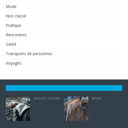
Mode
Non classé
Pratique
Rencontres
Santé
Transports de personnes
Voyages
JEUX ET LOISIRS
MODE
Les décès
Quelles sont les
iconiques
tendances dans
d’animes qui ont
les magasins de
bouleversé les
vêtements
spectateurs
masculins ?