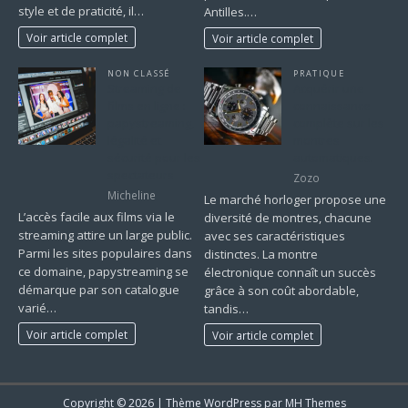
style et de praticité, il…
Antilles.…
Voir article complet
Voir article complet
NON CLASSÉ
PRATIQUE
Streaming de
Acquérir une
films en ligne :
connaissance
papystreaming,
complète sur les
légalité et
montres
sécurité pour les
automatiques.
spectateurs
Zozo
Micheline
Le marché horloger propose une
L’accès facile aux films via le
diversité de montres, chacune
streaming attire un large public.
avec ses caractéristiques
Parmi les sites populaires dans
distinctes. La montre
ce domaine, papystreaming se
électronique connaît un succès
démarque par son catalogue
grâce à son coût abordable,
varié…
tandis…
Voir article complet
Voir article complet
Copyright © 2026 | Thème WordPress par
MH Themes