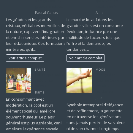
des géodes et
qui attire les
grands cristaux
locataires ?
Pascal Cabus
Aline
Les géodes et les grands
Le marché locatif dans les
cristaux, véritables merveilles de
grandes villes est en constante
la nature, captivent l’imagination
évolution, influencé par une
et enrichissent les intérieurs par
multitude de facteurs tels que
leur éclat unique. Ces formations
l’offre et la demande, les
minérales, qu’il…
tendances…
Voir article complet
Voir article complet
SANTÉ
MODE
Est-ce que boire
Design des
réduit mon
gourmettes en or
stress ?
les plus
tendance
Kamel
Julia
En consommant avec
Symbole intemporel d’élégance
modération, l’alcool est un
et de raffinement, la gourmette
élément social qui améliore
en or traverse les générations
souvent l’humeur. Le plaisir
sans jamais perdre de sa valeur
général est plus agréable, car il
ni de son charme. Longtemps
améliore l’expérience sociale.