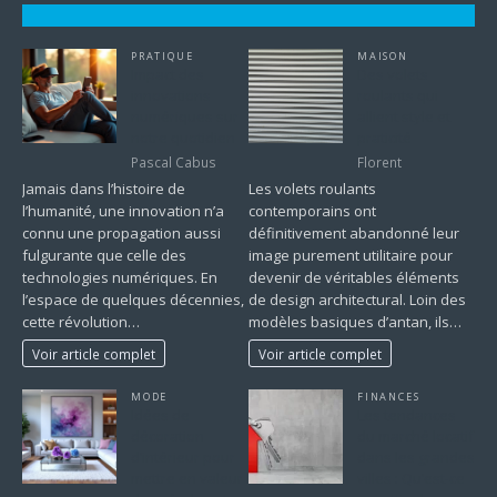
PRATIQUE
MAISON
Impact des
Des volets
innovations
roulants qui
numériques sur
allient style et
notre quotidien
praticité
Pascal Cabus
Florent
Jamais dans l’histoire de
Les volets roulants
l’humanité, une innovation n’a
contemporains ont
connu une propagation aussi
définitivement abandonné leur
fulgurante que celle des
image purement utilitaire pour
technologies numériques. En
devenir de véritables éléments
l’espace de quelques décennies,
de design architectural. Loin des
cette révolution…
modèles basiques d’antan, ils…
Voir article complet
Voir article complet
MODE
FINANCES
Idées de
Les tendances
décoration
du marché locatif
d’intérieur pour
dans les grandes
mettre en valeur
villes : Qu’est-ce